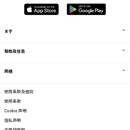
关于
我们的故事
帮助及信息
Collinson
Collinson 法律声明
帮助
网络
新闻
网站地图
Excellence Awards
成为网站联盟
使用条款及细则
博客
使用条款
Cookie 声明
隐私声明