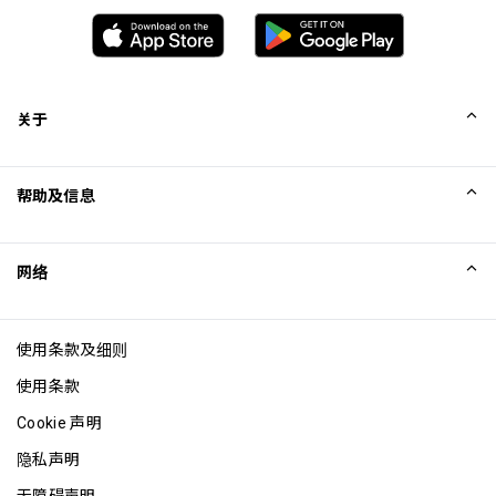
关于
我们的故事
帮助及信息
Collinson
Collinson 法律声明
帮助
网络
新闻
网站地图
Excellence Awards
成为网站联盟
使用条款及细则
博客
使用条款
Cookie 声明
隐私声明