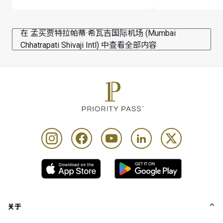
卡及出行当日已确认的登机牌
Cardholder is responsible for all additional charges 
incurred
在 孟买贾特拉帕蒂·希瓦吉国际机场 (Mumbai
Chhatrapati Shivaji Intl) 中查看全部内容
Meghavi Air Spa Lounge 的使用视供应情况而定
Priority Pass and its Affiliates Companies shall not be 
liable should the offer value be less than Customers 
lounge visit entitlement. Customers who pay for lounge 
and visits are advised to review programme Conditions 
of Use prior to accessing the offer
每位持卡人最多可携同 Unlimited 位同行宾客
关于