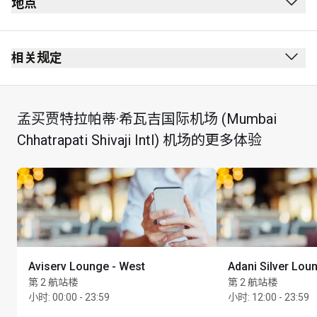
地点
出发
安全检查站后方
相关规定
护照检查站后方
禁止吸烟（包括电子烟）
3rd 楼
无着装要求
孟买贾特拉帕蒂·希瓦吉国际机场 (Mumbai
49-53 号登机口附近
儿童不得进入
Chhatrapati Shivaji Intl) 机场的更多体验
持卡人可使用其到访贵宾室的专享礼遇，在 24 小时内享
用以下任一项服务：30 分钟身体按摩，可选腿部按摩、
背部按摩或头肩部按摩（价值 INR 2,700）
每享受 1 次护理代表持卡人使用现有到访贵宾室礼遇 1 
次，在适用的情况下，须据此向持卡人收费。例如，如
果持卡人登记了 1 位同行宾客，将在其账户中按 1 次持
卡人到访和 1 次同行宾客到访计费。每位持卡人每次到
Aviserv Lounge - West
Adani Silver Lou
访贵宾室时，只可使用及登记 1 张会员卡
第 2 航站楼
第 2 航站楼
小时
:
00:00 - 23:59
小时
:
12:00 - 23:59
要享受此优惠，持卡人必须在进行护理前出示有效会员