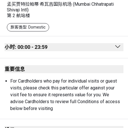
孟买贾特拉帕蒂·希瓦吉国际机场 (Mumbai Chhatrapati
Shivaji Intl)
第 2 航站楼
旅客类型: Domestic
小时: 00:00 - 23:59
Monday
00:00 - 23:59
重要信息
Tuesday
00:00 - 23:59
Wednesday
00:00 - 23:59
For Cardholders who pay for individual visits or guest 
visits, please check this particular offer against your 
Thursday
00:00 - 23:59
visit fee to ensure it represents value for you. We 
Friday
00:00 - 23:59
advise Cardholders to review full Conditions of access 
below before visiting
Saturday
00:00 - 23:59
Sunday
00:00 - 23:59