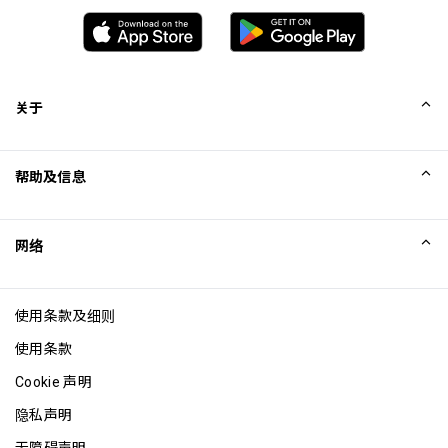
关于
我们的故事
帮助及信息
Collinson
Collinson 法律声明
帮助
网络
新闻
网站地图
Excellence Awards
成为网站联盟
使用条款及细则
博客
使用条款
Cookie 声明
隐私声明