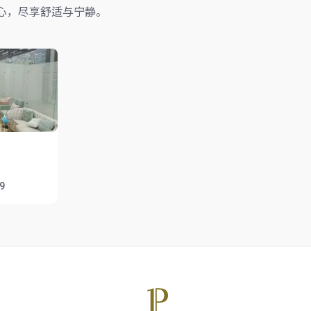
心，尽享舒适与宁静。
59