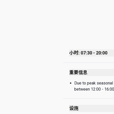
小时: 07:30 - 20:00
Monday
重要信息
Tuesday
Wednesday
Due to peak seasonal a
between 12:00 - 16:00 
Thursday
Friday
设施
Saturday