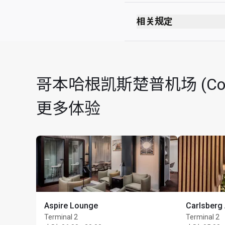
出发
安全检查站后方
相关规定
护照检查站后方
禁止吸烟（包括电子
C 号走廊
无着装要求
C26 号登机口附近
Children admittance - 
哥本哈根凯斯楚普机场 (Copen
非申根区
最长逗留时间：2 小
更多体验
Aspire Lounge
Carlsberg
Terminal 2
Terminal 2