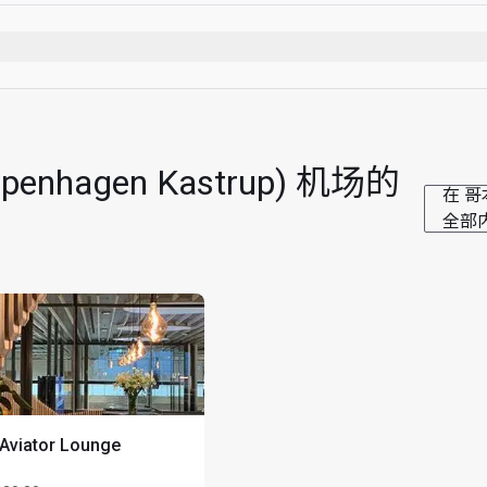
烟）
only applies to Cardholders and registered guests own children.
hagen Kastrup) 机场的
在 哥
时
全部
 Aviator Lounge