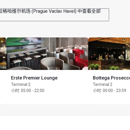
格哈维尔机场 (Prague Vaclav Havel) 中查看全部
Erste Premier Lounge
Bottega Prosecc
Terminal 2
Terminal 2
小时
:
05:00 - 22:00
小时
:
00:00 - 23:59