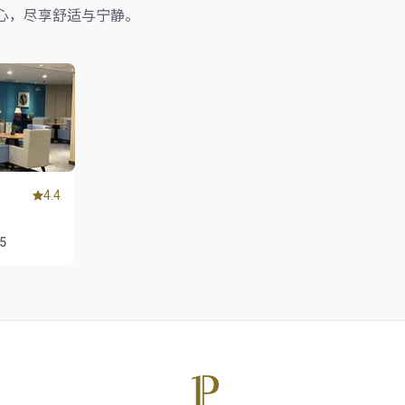
心，尽享舒适与宁静。
4.4
55