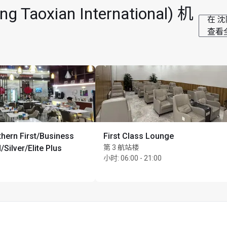
oxian International) 机
在 沈阳
查看
hern First/Business
First Class Lounge
/Silver/Elite Plus
第 3 航站楼
小时
:
06:00 - 21:00