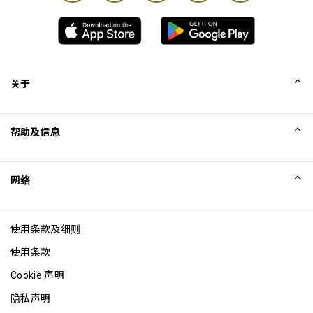
关于
我们的故事
帮助及信息
Collinson
Collinson 法律声明
帮助
网络
新闻
网站地图
Excellence Awards
成为网站联盟
使用条款及细则
博客
使用条款
Cookie 声明
隐私声明