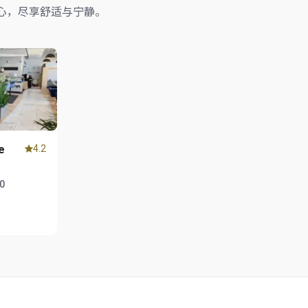
心，尽享舒适与宁静。
e
4.2
00