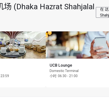
aka Hazrat Shahjalal
在 达
Shah
UCB Lounge
Domestic Terminal
 23:59
小时
:
06:30 - 21:00