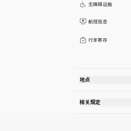
无障碍设施
Sunday
航班信息
行李寄存
地点
相关规定
最长逗留时间：Unlimi
每位持卡人最多可携同 U