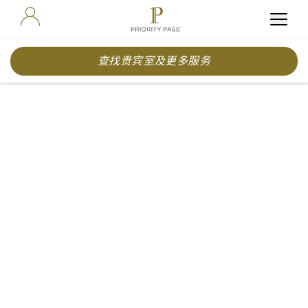
查找贵宾室及更多服务
Top
European
summer city
breaks