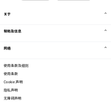
关于
我们的故事
帮助及信息
Collinson
Collinson 法律声明
帮助
网络
新闻
网站地图
Excellence Awards
成为网站联盟
使用条款及细则
博客
使用条款
Cookie 声明
隐私声明
无障碍声明