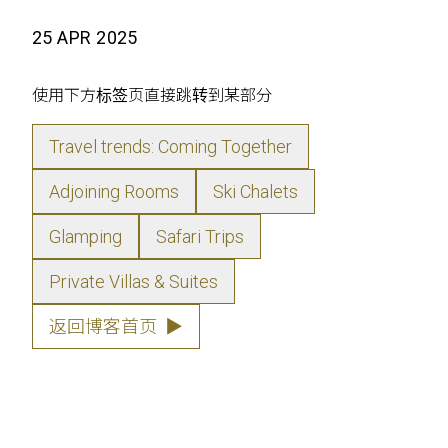
25 APR 2025
使用下方标签页直接跳转到某部分
Travel trends: Coming Together
Adjoining Rooms
Ski Chalets
Glamping
Safari Trips
Private Villas & Suites
返回博客首页
▶
our idea of what constitutes true luxury