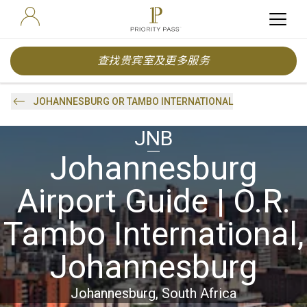
查找贵宾室及更多服务
JOHANNESBURG OR TAMBO INTERNATIONAL
JNB
Johannesburg
Airport Guide | O.R.
Tambo International,
Johannesburg
Johannesburg, South Africa