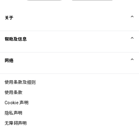
关于
我们的故事
帮助及信息
Collinson
Collinson 法律声明
帮助
网络
新闻
网站地图
Excellence Awards
成为网站联盟
使用条款及细则
博客
使用条款
Cookie 声明
隐私声明
无障碍声明