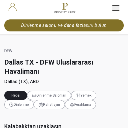
Dinlenme salonu ve daha fazlasını bulun
DFW
Dallas TX - DFW Uluslararası
Havalimanı
Dallas (TX), ABD
Hepsi
Dinlenme Salonları
Yemek
Dinlenme
Rahatlayın
Ferahlama
Kalabalıktan uzaklaşın