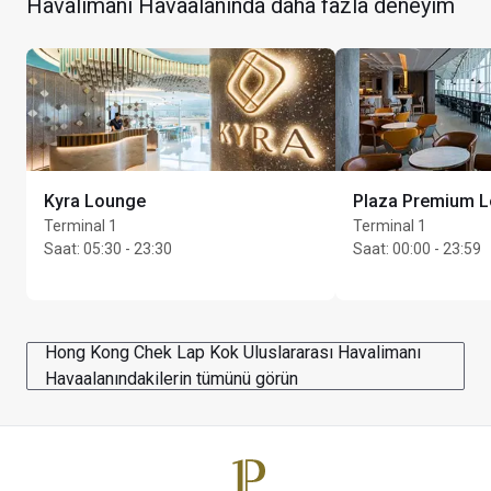
Havalimanı Havaalanında daha fazla deneyim
Batı Salonu
kullanılmasına izin verilmektedir
Dinlenme salonu Doğu Salonu’ndan giden yolcular için de 
Kart sahibi başına en fazla Unlimited konuk
Servisle veya 10-15 dakikalık yürüme ile erişilebilir. 
Lütfen, gidiş kapısına geri dönmek için yeterli zaman 
ayırın.
Kyra Lounge
Plaza Premium 
Terminal 1
Terminal 1
Saat
:
05:30 - 23:30
Saat
:
00:00 - 23:59
Hong Kong Chek Lap Kok Uluslararası Havalimanı
Havaalanındakilerin tümünü görün