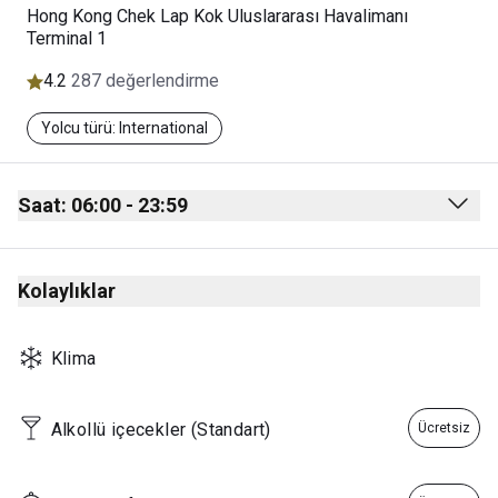
Hong Kong Chek Lap Kok Uluslararası Havalimanı
Terminal 1
4.2
287 değerlendirme
Yolcu türü: International
Saat: 06:00 - 23:59
Monday
06:00 - 23:59
Kolaylıklar
Tuesday
06:00 - 23:59
Wednesday
06:00 - 23:59
Klima
Thursday
06:00 - 23:59
Friday
06:00 - 23:59
Alkollü içecekler (Standart)
Ücretsiz
Saturday
06:00 - 23:59
Sunday
06:00 - 23:59