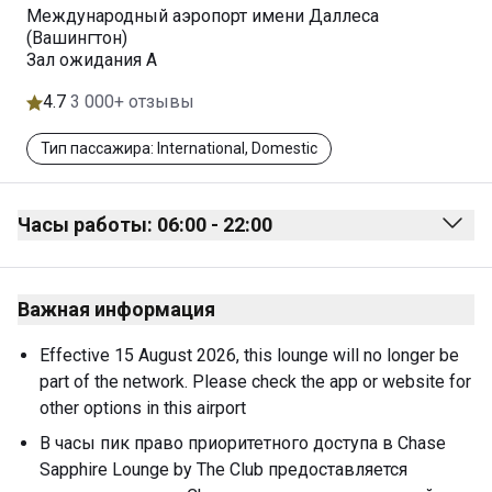
Международный аэропорт имени Даллеса
(Вашингтон)
Зал ожидания A
4.7
3 000+ отзывы
Тип пассажира: International, Domestic
Часы работы: 06:00 - 22:00
Monday
06:00 - 22:00
Важная информация
Tuesday
06:00 - 22:00
Wednesday
06:00 - 22:00
Effective 15 August 2026, this lounge will no longer be 
part of the network. Please check the app or website for 
Thursday
06:00 - 22:00
other options in this airport
Friday
06:00 - 22:00
В часы пик право приоритетного доступа в Chase 
Sapphire Lounge by The Club предоставляется 
Saturday
06:00 - 22:00