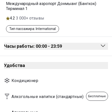
Международный аэропорт Донмыанг (Бангкок)
Терминал 1
4.2
3 000+ отзывы
Тип пассажира: International
Часы работы: 00:00 - 23:59
Monday
00:00 - 23:59
Удобства
Tuesday
00:00 - 23:59
Wednesday
00:00 - 23:59
Кондиционер
Thursday
00:00 - 23:59
Friday
00:00 - 23:59
Алкогольные напитки (стандартные)
Бесплатные
Saturday
00:00 - 23:59
Sunday
00:00 - 23:59