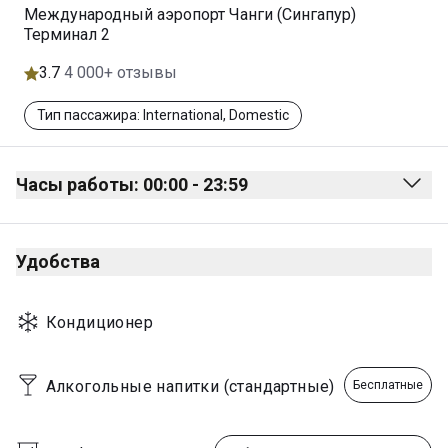
Международный аэропорт Чанги (Сингапур)
Терминал 2
3.7
4 000+ отзывы
Тип пассажира: International, Domestic
Часы работы: 00:00 - 23:59
Monday
00:00 - 23:59
Удобства
Tuesday
00:00 - 23:59
Wednesday
00:00 - 23:59
Кондиционер
Thursday
00:00 - 23:59
Friday
00:00 - 23:59
Алкогольные напитки (стандартные)
Бесплатные
Saturday
00:00 - 23:59
Sunday
00:00 - 23:59