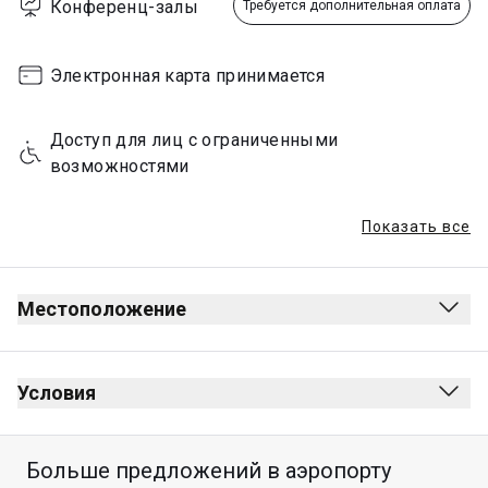
Конференц-залы
Требуется дополнительная оплата
Электронная карта принимается
Доступ для лиц с ограниченными 
возможностями
Показать все
Местоположение
Отправление
После зоны досмотра
Условия
После паспортного контроля
Курение запрещено (включая электронные 
Следуйте указателям к "Pay Per Use 
сигареты)
Больше предложений в аэропорту
Lounge"/"Sunflower Garden."