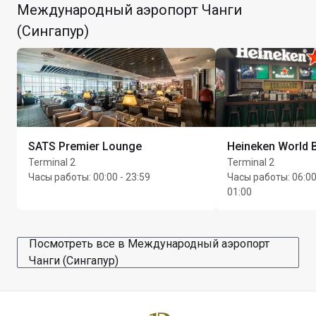
Без дресс-кода
Международный аэропорт Чанги
Take the escalator behind  the UOB Gold to Level 3
(Сингапур)
Алкогольные напитки доступны только в период с 
The lounge is located before the Sunflower Garden
6:00 до 00:00 ежедневно.
Спальни предоставляются за плату
Макс. время пребывания: 3 часа
SATS Premier Lounge
Heineken World 
Terminal 2
Terminal 2
Часы работы
:
00:00 - 23:59
Часы работы
:
06:00
01:00
Посмотреть все в Международный аэропорт
Чанги (Сингапур)