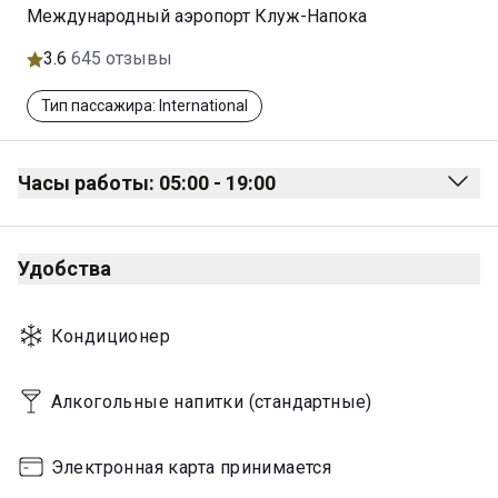
Международный аэропорт Клуж-Напока
3.6
645 отзывы
Тип пассажира: International
Часы работы: 05:00 - 19:00
Monday
05:00 - 19:00
Удобства
Tuesday
05:00 - 19:00
Wednesday
05:00 - 19:00
Кондиционер
Thursday
05:00 - 19:00
Friday
05:00 - 19:00
Алкогольные напитки (стандартные)
Saturday
05:00 - 19:00
Электронная карта принимается
Sunday
05:00 - 19:00