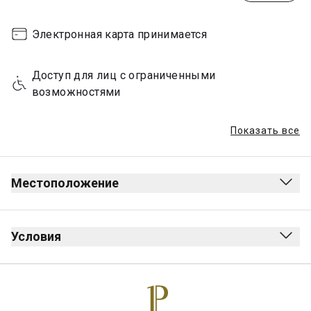
Электронная карта принимается
Доступ для лиц с ограниченными 
возможностями
Показать все
Местоположение
Отправление
После зоны досмотра
Условия
После паспортного контроля
Курение запрещено (включая электронные 
сигареты)
Без дресс-кода