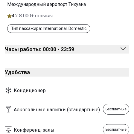
Международный аэропорт Тихуана
4.2
8 000+ отзывы
Тип пассажира: International, Domestic
Часы работы: 00:00 - 23:59
Monday
00:00 - 23:59
Удобства
Tuesday
00:00 - 23:59
Wednesday
00:00 - 23:59
Кондиционер
Thursday
00:00 - 23:59
Friday
00:00 - 23:59
Алкогольные напитки (стандартные)
Бесплатные
Saturday
00:00 - 23:59
Sunday
00:00 - 23:59
Конференц-залы
Бесплатные