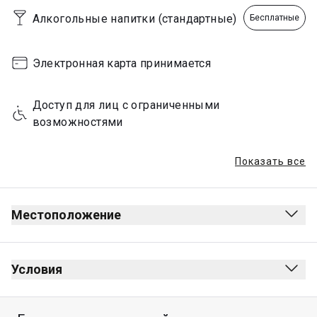
Sunday
00:00 - 23:59
Алкогольные напитки (стандартные)
Бесплатные
Электронная карта принимается
Доступ для лиц с ограниченными 
возможностями
Показать все
Местоположение
Условия