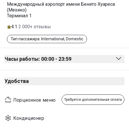
Международный аэропорт имени Бенито Хуареса
(Мехико)
Терминал 1
4.1
2 000+ отзывы
Тип пассажира: International, Domestic
Часы работы: 00:00 - 23:59
Monday
00:00 - 23:59
Удобства
Tuesday
00:00 - 23:59
Wednesday
00:00 - 23:59
Порционное меню
Требуется дополнительная оплата
Thursday
00:00 - 23:59
Friday
00:00 - 23:59
Кондиционер
Saturday
00:00 - 23:59