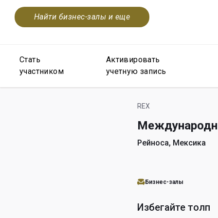
Найти бизнес-залы и еще
Стать
Активировать
участником
учетную запись
REX
Международны
Рейноса, Мексика
Бизнес-залы
Избегайте толп