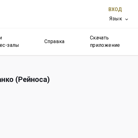
ВХОД
Язык
и
Скачать
ЗАКРЫТЬ X
Справка
ес-залы
приложение
нко (Рейноса)