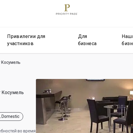
Привилегии для
Для
Наш
участников
бизнеса
бизн
 Косумель
 Косумель
, Domestic
ебностей во время