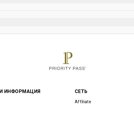
(включая электронные сигареты)
ит от расписания рейсов.
ых алкогольных напитков на человека (только пиво и вино
е премиальные, являются платными.
ния: 3 часа
 И ИНФОРМАЦИЯ
СЕТЬ
Affiliate