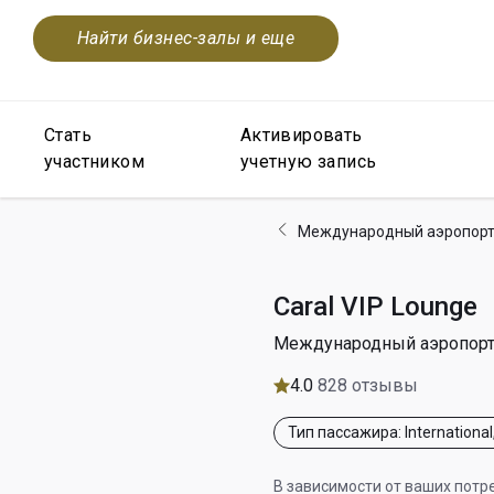
Найти бизнес-залы и еще
Стать
Активировать
участником
учетную запись
Международный аэропорт
Caral VIP Lounge
Международный аэропорт
4.0
828 отзывы
Тип пассажира: International
В зависимости от ваших потр