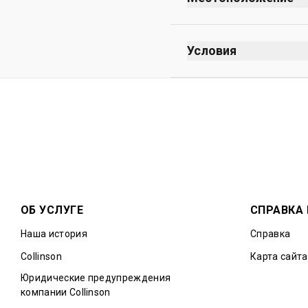
Условия
Курение запрещено 
Без дресс-кода
График работы завис
Не более 3 бесплатн
напитки, в том числ
Макс. время пребыва
ОБ УСЛУГЕ
СПРАВКА
Наша история
Справка
Collinson
Карта сайта
Юридические предупреждения
компании Collinson