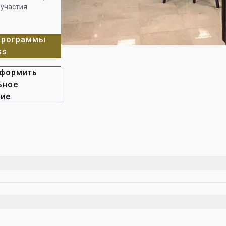
 участия
 программы
ss
оформить
ьное
ние
афик работы может меняться в зависимости от расписани