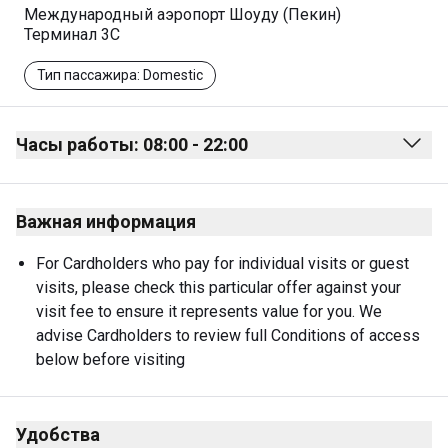
Международный аэропорт Шоуду (Пекин)
Терминал 3C
Тип пассажира: Domestic
Часы работы: 08:00 - 22:00
Monday
08:00 - 22:00
Важная информация
Tuesday
08:00 - 22:00
Wednesday
08:00 - 22:00
For Cardholders who pay for individual visits or guest 
visits, please check this particular offer against your 
Thursday
08:00 - 22:00
visit fee to ensure it represents value for you. We 
Friday
08:00 - 22:00
advise Cardholders to review full Conditions of access 
below before visiting
Saturday
08:00 - 22:00
Sunday
08:00 - 22:00
Удобства