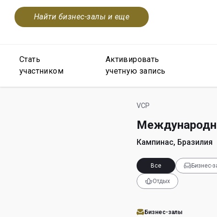
Найти бизнес-залы и еще
Стать
Активировать
участником
учетную запись
VCP
Международны
Кампинас, Бразилия
Все
Бизнес-
Отдых
Бизнес-залы