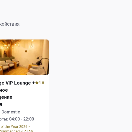
койствия.
ge VIP Lounge +
4.8
ное
дение
я
1 Domestic
оты:
04:00 - 22:00
 of the Year 2026・
 Commended - LATAM