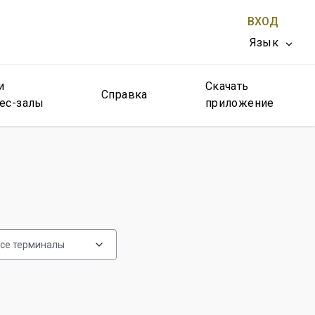
ВХОД
Язык
и
Скачать
ЗАКРЫТЬ X
Справка
ес-залы
приложение
се терминалы