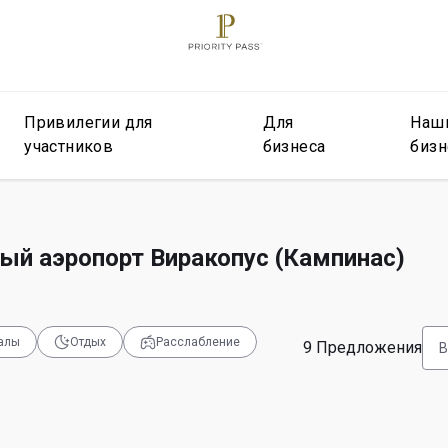
Привилегии для
Для
Наш
участников
бизнеса
бизн
й аэропорт Виракопус (Кампинас)
залы
Отдых
Расслабление
9
Предложения
В