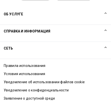
ОБ УСЛУГЕ
Наша история
СПРАВКА И ИНФОРМАЦИЯ
Collinson
Юридические предупреждения компании Collinson
Справка
СЕТЬ
Новости
Карта сайта
Excellence Awards
Affiliate
Правила использования
Блог
Условия использования
Уведомление об использовании файлов cookie
Уведомление о конфиденциальности
Заявление о доступной среде