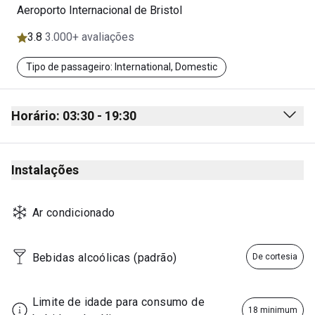
Aeroporto Internacional de Bristol
3.8
3.000+ avaliações
Tipo de passageiro: International, Domestic
Horário: 03:30 - 19:30
Monday
03:30 - 19:30
Instalações
Tuesday
03:30 - 19:30
Wednesday
03:30 - 19:30
Ar condicionado
Thursday
03:30 - 19:30
Friday
03:30 - 19:30
Bebidas alcoólicas (padrão)
De cortesia
Saturday
03:30 - 19:30
Sunday
03:30 - 19:30
Limite de idade para consumo de 
18 minimum