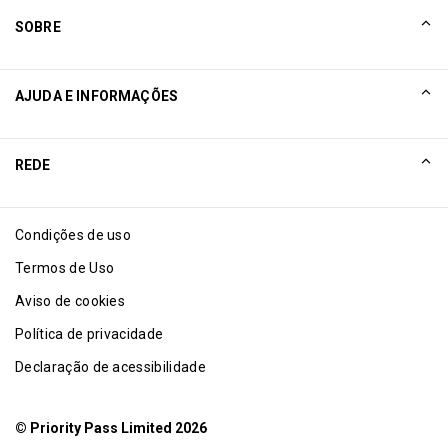
SOBRE
NOSSA HISTÓRIA
AJUDA E INFORMAÇÕES
Collinson
Declarações legais da Collinson
Ajuda
REDE
Notícias
Mapa do site
Excellence Awards
Afiliado
Condições de uso
Blog
Termos de Uso
Aviso de cookies
Política de privacidade
Declaração de acessibilidade
© Priority Pass Limited 2026