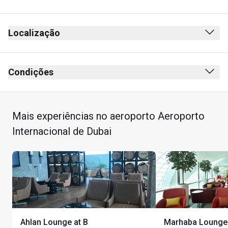
Localização
Partidas
Após verificação de segurança
Condições
Depois do controlo de passaportes
Não é permitido fumar (incluindo vaporizador)
Em frente à Porta B17
Sem código de vestuário
Mais experiências no aeroporto Aeroporto
Crianças não são admitidas
Internacional de Dubai
Os titulares do cartão podem usar seus benefícios de 
visita à sala VIP para aproveitar uma máscara facial com 
uma sessão de massagem autônoma de 20 minutos em 
uma cadeira de massagem (no valor de US$ 45). O 
tratamento representa uma única visita à sala VIP na 
alocação de visita à sala VIP existente pela qual o titular 
do cartão será cobrado, quando aplicável
Ahlan Lounge at B
Marhaba Lounge