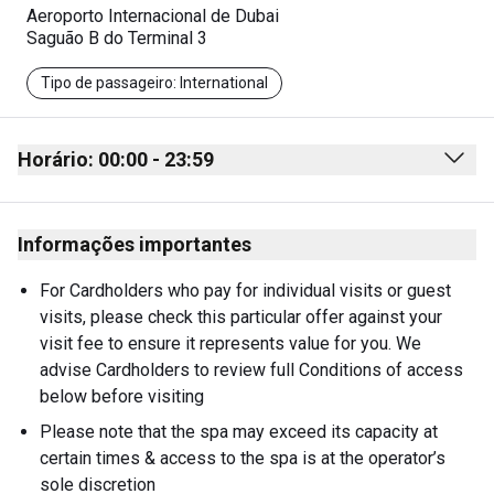
Aeroporto Internacional de Dubai
Saguão B do Terminal 3
Tipo de passageiro: International
Horário: 00:00 - 23:59
Monday
00:00 - 23:59
Informações importantes
Tuesday
00:00 - 23:59
Wednesday
00:00 - 23:59
For Cardholders who pay for individual visits or guest 
visits, please check this particular offer against your 
Thursday
00:00 - 23:59
visit fee to ensure it represents value for you. We 
Friday
00:00 - 23:59
advise Cardholders to review full Conditions of access 
below before visiting
Saturday
00:00 - 23:59
Please note that the spa may exceed its capacity at 
Sunday
00:00 - 23:59
certain times & access to the spa is at the operator’s 
sole discretion