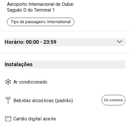
Aeroporto Internacional de Dubai
Saguão D do Terminal 1
Tipo de passageiro: International
Horário: 00:00 - 23:59
Monday
00:00 - 23:59
Instalações
Tuesday
00:00 - 23:59
Wednesday
00:00 - 23:59
Ar condicionado
Thursday
00:00 - 23:59
Friday
00:00 - 23:59
Bebidas alcoólicas (padrão)
De cortesia
Saturday
00:00 - 23:59
Sunday
00:00 - 23:59
Cartão digital aceite