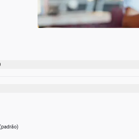
0
(padrão)