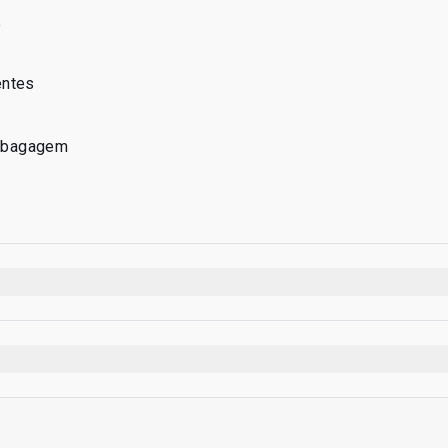
e
entes
 bagagem