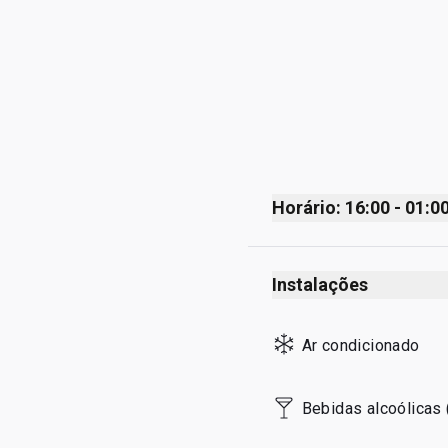
Horário: 16:00 - 01:0
Monday
Instalações
Tuesday
Wednesday
Ar condicionado
Thursday
Friday
Bebidas alcoólicas 
Saturday