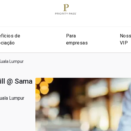
fícios de
Para
Noss
ciação
empresas
VIP
 Kuala Lumpur
rill @ Sama
Kuala Lumpur