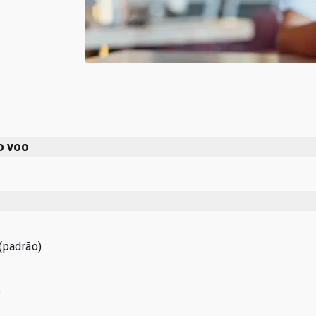
o voo
rimeiro voo até o último voo – 18h30
de voos da China Eastern Airlines
(padrão)
e