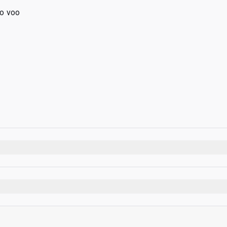
o voo
egurança
e passaportes
(incluindo vaporizador)
rio