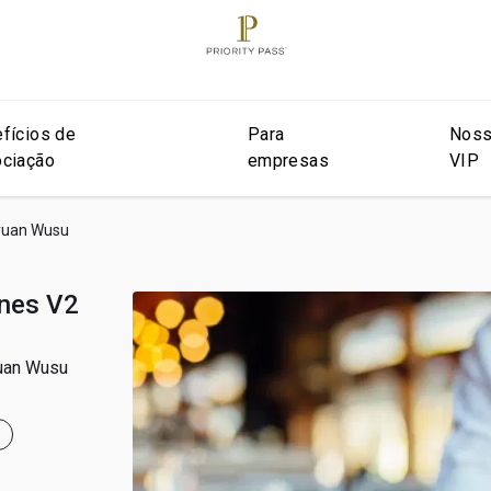
fícios de
Para
Noss
ciação
empresas
VIP
iyuan Wusu
ines V2
yuan Wusu