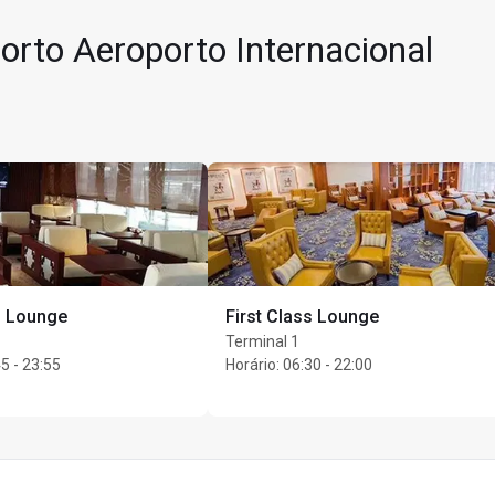
izada próximo ao Fast Track Lane
ermanência
orto Aeroporto Internacional
 é liberado para passageiros da China Eastern Airlines (MU), Sha
as
s (KN) e companhias aéreas da SkyTeam Alliance, apenas com e
onvidados por titular do cartão
s Lounge
First Class Lounge
Terminal 1
5 - 23:55
Horário
:
06:30 - 22:00