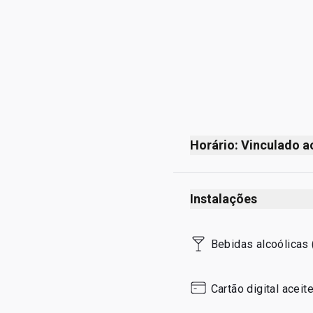
Horário: Vinculado a
90 minutos antes do p
Baseado nos horários 
Instalações
Bebidas alcoólicas 
Cartão digital aceit