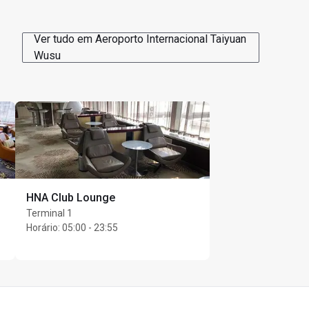
nghai Airlines (FM), 
Ver tudo em Aeroporto Internacional Taiyuan
mbarque doméstico
Wusu
HNA Club Lounge
Terminal 1
Horário
:
05:00 - 23:55