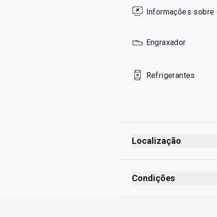
Informações sobre 
Engraxador
Refrigerantes
Localização
Partidas
Após verificação de s
Condições
Depois do controlo d
Não é permitido fumar 
Piso 2nd
Sem código de vestuá