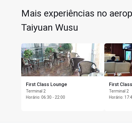
A sala VIP está local
Máximo 2 horas de p
Mais experiências no aerop
O acesso à sala VIP só
Estadia máxima: 2 hor
China United Airline
Taiyuan Wusu
Máximo de Unlimited c
First Class Lounge
First Clas
Terminal 2
Terminal 2
Horário
:
06:30 - 22:00
Horário
:
17:4