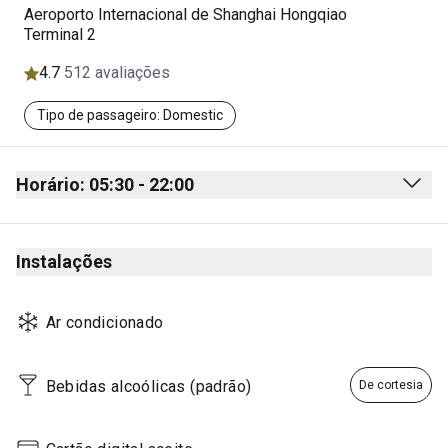
Aeroporto Internacional de Shanghai Hongqiao
Terminal 2
4.7
512 avaliações
Tipo de passageiro: Domestic
Horário: 05:30 - 22:00
Monday
05:30 - 22:00
Instalações
Tuesday
05:30 - 22:00
Wednesday
05:30 - 22:00
Ar condicionado
Thursday
05:30 - 22:00
Friday
05:30 - 22:00
Bebidas alcoólicas (padrão)
De cortesia
Saturday
05:30 - 22:00
Sunday
05:30 - 22:00