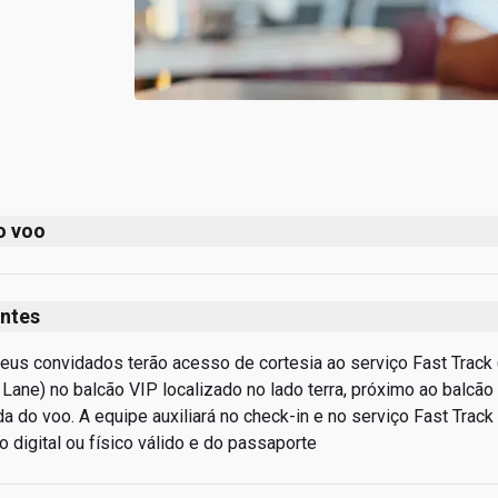
o voo
tes do primeiro voo até o último voo
rogramados
ntes
seus convidados terão acesso de cortesia ao serviço Fast Track 
ane) no balcão VIP localizado no lado terra, próximo ao balcão d
da do voo. A equipe auxiliará no check-in e no serviço Fast Track
 digital ou físico válido e do passaporte