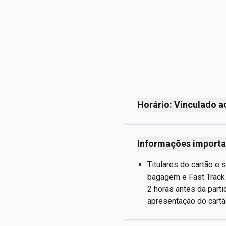
Horário: Vinculado a
1 hora e 40 minutos an
Com base nos voos p
Informações importa
Titulares do cartão e 
bagagem e Fast Track L
2 horas antes da parti
apresentação do cartão