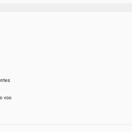
e
entes
o voo