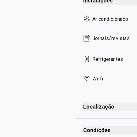
Instalações
Sunday
Ar condicionado
Jornais/revistas
Refrigerantes
Wi-fi
Localização
Partidas
Após verificação de s
Condições