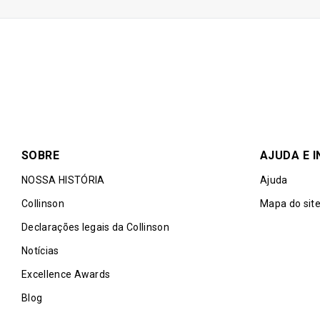
Bebidas não alcoólicas
bebidas não alcoólica
O titular do cartão é 
desconto de 5% em qu
Priority Pass and its 
lounge visit entitlem
Conditions of Use prio
SOBRE
AJUDA E 
NOSSA HISTÓRIA
Ajuda
Collinson
Mapa do sit
Declarações legais da Collinson
Notícias
Excellence Awards
Blog