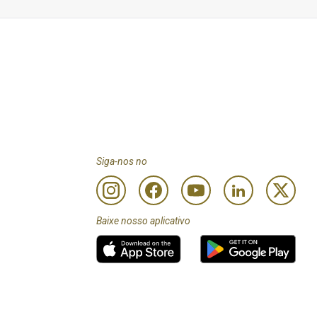
odos os outros tipos de 
rtão receberão um 
a
 less than Customers 
to review programme 
Siga-nos no
Baixe nosso aplicativo