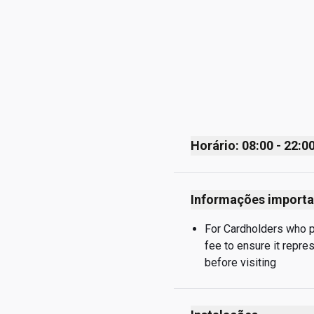
Horário: 08:00 - 22:0
Monday
Informações importa
Tuesday
Wednesday
For Cardholders who pay
fee to ensure it repre
Thursday
before visiting
Friday
Saturday