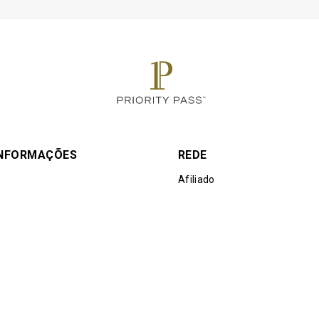
 de cortesia são limitadas a água, chá de crisântemo e limão. T
s estão sujeitos a pagamento
responsável por todas as despesas adicionais. Os titulares do ca
alquer outro tipo de tratamento de massagem não incluído acim
Affiliates Companies shall not be liable should the offer value be
ent. Customers who pay for lounge and guest visits are advised 
r to accessing the offer
INFORMAÇÕES
REDE
Afiliado
e