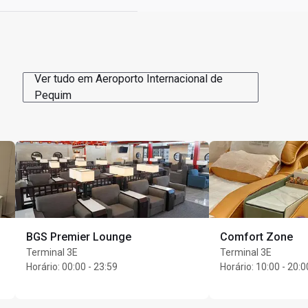
Ver tudo em Aeroporto Internacional de
 existente para a qual o 
Pequim
astra 1 convidado, será 
ceito apenas 1 cartão por 
rtão devem apresentar um 
lecionar um tratamento
uma das seguintes opções 
ou após esses horários 
pções: 
; massagem nos pés de 
 de CNY 198)
BGS Premier Lounge
Comfort Zone
Terminal 3E
Terminal 3E
 de embarque com viagem 
Horário
:
00:00 - 23:59
Horário
:
10:00 - 20:0
atamento