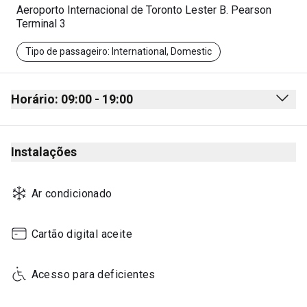
Aeroporto Internacional de Toronto Lester B. Pearson
Terminal 3
Tipo de passageiro: International, Domestic
Horário: 09:00 - 19:00
Monday
09:00 - 19:00
Instalações
Tuesday
09:00 - 19:00
Wednesday
09:00 - 19:00
Ar condicionado
Thursday
09:00 - 19:00
Friday
09:00 - 19:00
Cartão digital aceite
Saturday
10:00 - 18:00
Acesso para deficientes
Sunday
10:00 - 18:00