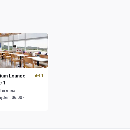
ium Lounge
4.1
c 1
Terminal
ijden:
06:00 -