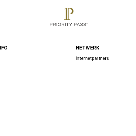
 per kaarthouder
NFO
NETWERK
Internetpartners