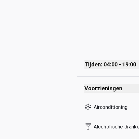
Tijden: 04:00 - 19:00
Monday
Voorzieningen
Tuesday
Wednesday
Airconditioning
Thursday
Friday
Alcoholische dranke
Saturday