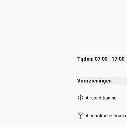
Tijden: 07:00 - 17:00
Monday
Voorzieningen
Tuesday
Wednesday
Airconditioning
Thursday
Friday
Alcoholische dranke
Saturday