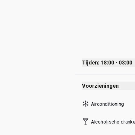
Tijden: 18:00 - 03:00
Monday
Voorzieningen
Tuesday
Wednesday
Airconditioning
Thursday
Friday
Alcoholische dranke
Saturday