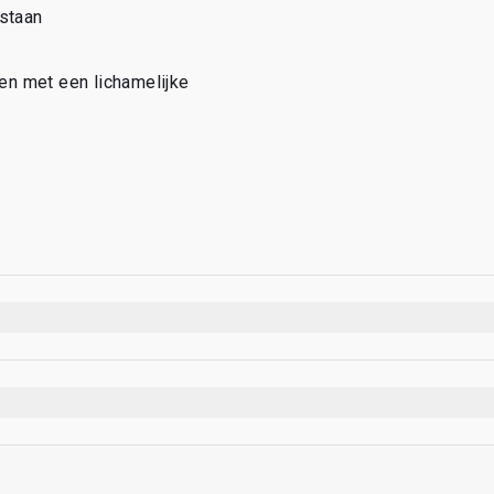
estaan
n met een lichamelijke 
 per kaarthouder