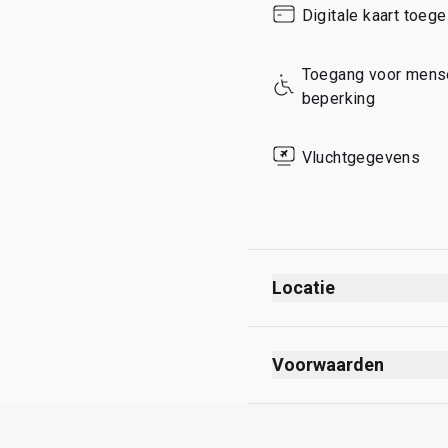
Digitale kaart toeg
Sunday
Toegang voor mense
beperking
Vluchtgegevens
Locatie
Voorwaarden
Max. Unlimited gasten