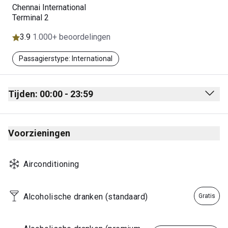
Chennai International
Terminal 2
3.9
1.000+ beoordelingen
Passagierstype: International
Tijden: 00:00 - 23:59
Monday
00:00 - 23:59
Voorzieningen
Tuesday
00:00 - 23:59
Wednesday
00:00 - 23:59
Airconditioning
Thursday
00:00 - 23:59
Friday
00:00 - 23:59
Alcoholische dranken (standaard)
Gratis
Saturday
00:00 - 23:59
Sunday
00:00 - 23:59