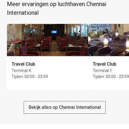
Meer ervaringen op luchthaven Chennai
International
Max. verblijfsduur: 2 uur
Max. Unlimited gasten per kaarthouder
Travel Club
Travel Club
Terminal 4
Terminal 1
Tijden
:
00:00 - 23:59
Tijden
:
00:00 - 23:59
Bekijk alles op Chennai International