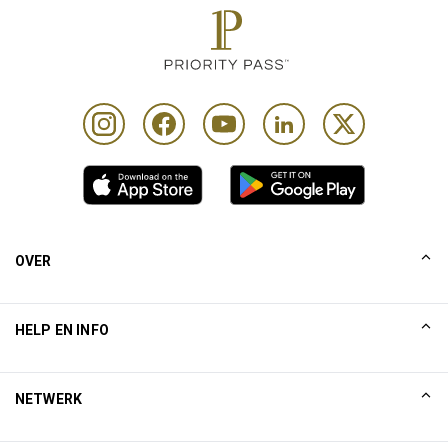
OVER
Ons verhaal
HELP EN INFO
Collinson
Collinson juridische verklaringen
Help
NETWERK
Nieuws
Sitemap
Excellence Awards