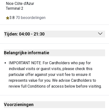
Nice Côte d'Azur
Terminal 2
3.8
70 beoordelingen
Tijden: 04:00 - 21:30
Monday
04:00 - 21:30
Belangrijke informatie
Tuesday
04:00 - 21:30
Wednesday
04:00 - 21:30
IMPORTANT NOTE: For Cardholders who pay for 
individual visits or guest visits, please check this 
Thursday
04:00 - 21:30
particular offer against your visit fee to ensure it 
Friday
04:00 - 21:30
represents value for you. We advise Cardholders to 
review full Conditions of access below before visiting.
Saturday
04:00 - 21:30
Sunday
04:00 - 21:30
Voorzieningen