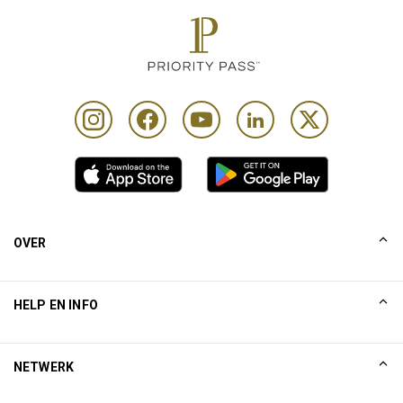
OVER
Ons verhaal
HELP EN INFO
Collinson
Collinson juridische verklaringen
Help
NETWERK
Nieuws
Sitemap