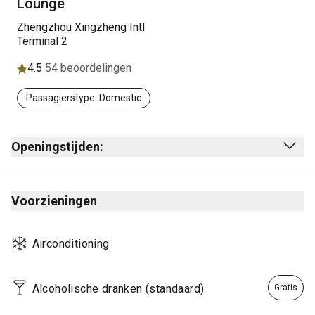
Lounge
Zhengzhou Xingzheng Intl
Terminal 2
4.5
54 beoordelingen
Passagierstype: Domestic
Openingstijden:
5.20 uur – laatste vlucht China Southern Airlines
Let op: Openingstijden kunnen variëren in
Voorzieningen
overeenstemming met de vluchtschema's van China
Southern Airlines.
Airconditioning
Alcoholische dranken (standaard)
Gratis