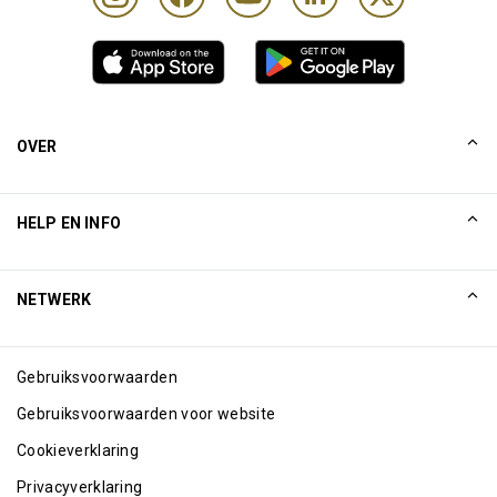
OVER
Ons verhaal
HELP EN INFO
Collinson
Collinson juridische verklaringen
Help
NETWERK
Nieuws
Sitemap
Excellence Awards
Internetpartners
Gebruiksvoorwaarden
Blog
Gebruiksvoorwaarden voor website
Cookieverklaring
Privacyverklaring