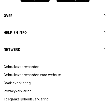
OVER
Ons verhaal
HELP EN INFO
Collinson
Collinson juridische verklaringen
Help
NETWERK
Nieuws
Sitemap
Excellence Awards
Internetpartners
Gebruiksvoorwaarden
Blog
Gebruiksvoorwaarden voor website
Cookieverklaring
Privacyverklaring
Toegankelijkheidsverklaring