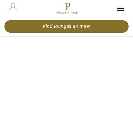
Vind lounges en meer
London in
Spring: A
Weekend City
Guide