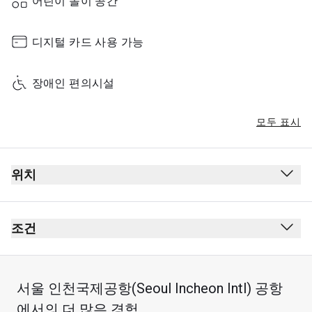
어린이 놀이 공간
디지털 카드 사용 가능
장애인 편의시설
모두 표시
위치
출발
보안 검사대 통과 후
조건
여권 심사대 통과 후
금연(전자 담배 포함)
4th층, 이용 에스컬레이터
복장 규정 없음
서울 인천국제공항(Seoul Incheon Intl) 공항
표지판을 따라 'Transit Hotel'(으)로 이동
라운지를 이용하려면 모든 카드 소지자 및 동반자가 당일 
에서의 더 많은 경험