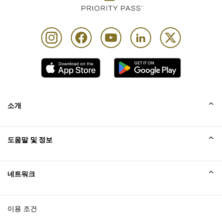
소개
회사소개
도움말 및 정보
Collinson
Collinson 법적 진술
도움말
네트워크
새소식
사이트맵
Excellence Awards
affiliate가입
이용 조건
블로그