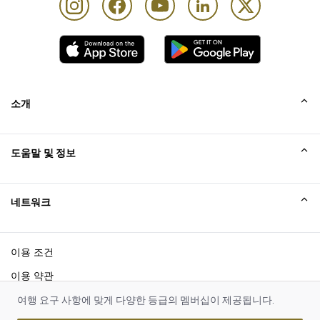
소개
회사소개
도움말 및 정보
Collinson
Collinson 법적 진술
도움말
네트워크
새소식
사이트맵
Excellence Awards
affiliate가입
이용 조건
블로그
이용 약관
쿠키 고지
여행 요구 사항에 맞게 다양한 등급의 멤버십이 제공됩니다.