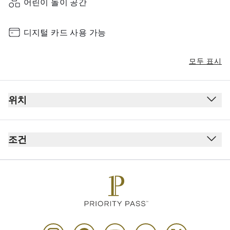
어린이 놀이 공간
디지털 카드 사용 가능
모두 표시
위치
조건
라운지 내 흡연 구역
복장 규정: 스마트 캐주얼
현지 국내 통화만 이용 가능
최대 이용 시간: 3시간
카드 소지자 1인당 동반자 최대 Unlimited명