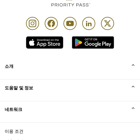
소개
회사소개
도움말 및 정보
Collinson
Collinson 법적 진술
도움말
네트워크
새소식
사이트맵
Excellence Awards
affiliate가입
이용 조건
블로그