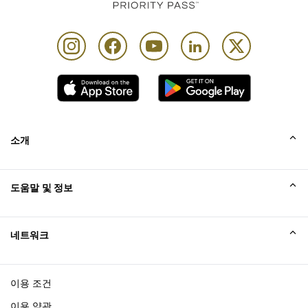
소개
회사소개
도움말 및 정보
Collinson
Collinson 법적 진술
도움말
네트워크
새소식
사이트맵
Excellence Awards
affiliate가입
이용 조건
블로그
이용 약관